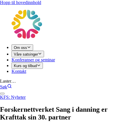
Hopp til hovedinnhold
Om oss
Våre satsinger
Konferanser og seminar
Kurs og tilbud
Kontakt
Laster…
Søk
KFS: Nyheter
Forskernettverket
Sang
i
danning
er
Krafttak
sin
30.
partner