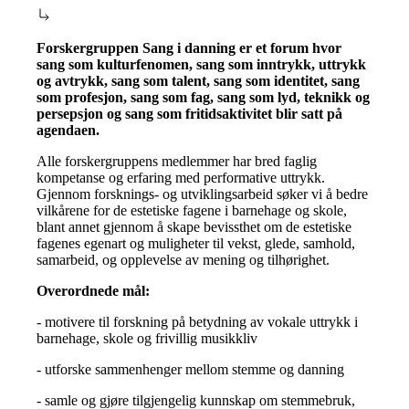
Forskergruppen Sang i danning er et forum hvor
sang som kulturfenomen, sang som inntrykk, uttrykk
og avtrykk, sang som talent, sang som identitet, sang
som profesjon, sang som fag, sang som lyd, teknikk og
persepsjon og sang som fritidsaktivitet blir satt på
agendaen.
Alle forskergruppens medlemmer har bred faglig
kompetanse og erfaring med performative uttrykk.
Gjennom forsknings- og utviklingsarbeid søker vi å bedre
vilkårene for de estetiske fagene i barnehage og skole,
blant annet gjennom å skape bevissthet om de estetiske
fagenes egenart og muligheter til vekst, glede, samhold,
samarbeid, og opplevelse av mening og tilhørighet.
Overordnede mål:
- motivere til forskning på betydning av vokale uttrykk i
barnehage, skole og frivillig musikkliv
- utforske sammenhenger mellom stemme og danning
- samle og gjøre tilgjengelig kunnskap om stemmebruk,