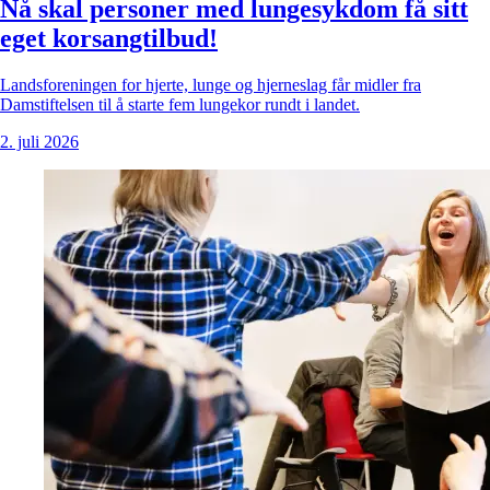
Nå skal personer med lungesykdom få sitt
eget korsangtilbud!
Landsforeningen for hjerte, lunge og hjerneslag får midler fra
Damstiftelsen til å starte fem lungekor rundt i landet.
2. juli 2026