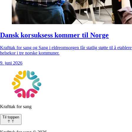
Dansk korsuksess kommer til Norge
Krafttak for sang og Sang i eldreomsorgen får statlig støtte til å etablere
helsekor i tre norske kommuner.
9. juni 2026
Krafttak for sang
Til toppen