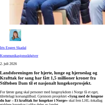
Iris Engen Skadal
Kommunikasjonsrådgiver
2. juli 2026
Landsforeningen for hjerte, lunge og hjerneslag og
Krafttak for sang har fått 1,5 millioner kroner fra
Stiftelsen Dam til et nasjonalt lungekorprosjekt.
For første gang skal personer med lungesykdom i Norge få et eget,
tilrettelagt korsangtilbud. Gjennom prosjektet
«Syng med de lungene
du har – Et krafttak for lungekor i Norge»
skal fem LHL-lokallag
etablere lungekor i ulike deler av landet.