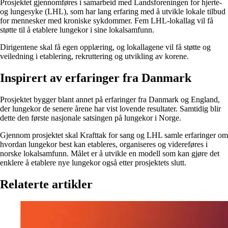
Prosjektet gjennomføres i samarbeid med Landsforeningen for hjerte-
og lungesyke (LHL), som har lang erfaring med å utvikle lokale tilbud
for mennesker med kroniske sykdommer. Fem LHL-lokallag vil få
støtte til å etablere lungekor i sine lokalsamfunn.
Dirigentene skal få egen opplæring, og lokallagene vil få støtte og
veiledning i etablering, rekruttering og utvikling av korene.
Inspirert av erfaringer fra Danmark
Prosjektet bygger blant annet på erfaringer fra Danmark og England,
der lungekor de senere årene har vist lovende resultater. Samtidig blir
dette den første nasjonale satsingen på lungekor i Norge.
Gjennom prosjektet skal Krafttak for sang og LHL samle erfaringer om
hvordan lungekor best kan etableres, organiseres og videreføres i
norske lokalsamfunn. Målet er å utvikle en modell som kan gjøre det
enklere å etablere nye lungekor også etter prosjektets slutt.
Relaterte artikler