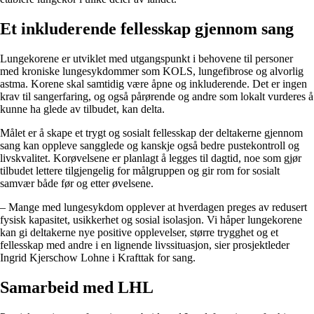
Et inkluderende fellesskap gjennom sang
Lungekorene er utviklet med utgangspunkt i behovene til personer
med kroniske lungesykdommer som KOLS, lungefibrose og alvorlig
astma. Korene skal samtidig være åpne og inkluderende. Det er ingen
krav til sangerfaring, og også pårørende og andre som lokalt vurderes å
kunne ha glede av tilbudet, kan delta.
Målet er å skape et trygt og sosialt fellesskap der deltakerne gjennom
sang kan oppleve sangglede og kanskje også bedre pustekontroll og
livskvalitet. Korøvelsene er planlagt å legges til dagtid, noe som gjør
tilbudet lettere tilgjengelig for målgruppen og gir rom for sosialt
samvær både før og etter øvelsene.
– Mange med lungesykdom opplever at hverdagen preges av redusert
fysisk kapasitet, usikkerhet og sosial isolasjon. Vi håper lungekorene
kan gi deltakerne nye positive opplevelser, større trygghet og et
fellesskap med andre i en lignende livssituasjon, sier prosjektleder
Ingrid Kjerschow Lohne i Krafttak for sang.
Samarbeid med LHL