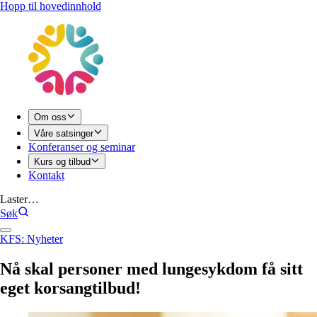
Hopp til hovedinnhold
Om oss
Våre satsinger
Konferanser og seminar
Kurs og tilbud
Kontakt
Laster…
Søk
KFS: Nyheter
Nå
skal
personer
med
lungesykdom
få
sitt
eget
korsangtilbud!